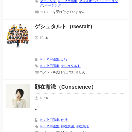
マッチング
,
ＮＬＰ用語集
,
クロスオーバーミラーリン
グ
,
ペーシング
ク
コメントを受け付けていません
ロ
ス
オ
ゲシュタルト（Gestalt）
ー
バ
10.16
ー
ミ
ラ
…
ー
リ
ＮＬＰ用語集
,
か行
ン
グ
ＮＬＰ用語集
,
ゲシュタルト
（Cross
ゲ
コメントを受け付けていません
Over
シ
Mirroring）
ュ
は
タ
顕在意識（Conscience）
ル
ト
10.16
（Gestalt）
は
…
ＮＬＰ用語集
,
か行
ＮＬＰ用語集
,
顕在意識
,
潜在意識