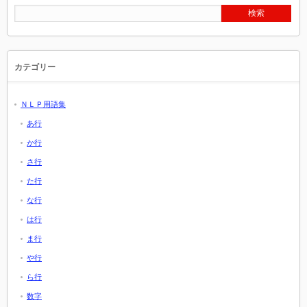
カテゴリー
ＮＬＰ用語集
あ行
か行
さ行
た行
な行
は行
ま行
や行
ら行
数字