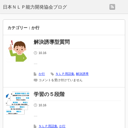
rss
日本ＮＬＰ能力開発協会ブログ
カテゴリー：か行
解決誘導型質問
10.16
…
か行
ＮＬＰ用語集
,
解決誘導
解
コメントを受け付けていません
決
誘
導
学習の５段階
型
質
10.16
問
は
…
ＮＬＰ用語集
,
か行