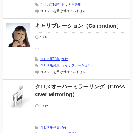
学習の五段階
,
ＮＬＰ用語集
学
コメントを受け付けていません
習
の
５
キャリブレーション（Calibration）
段
階
10.16
は
…
ＮＬＰ用語集
,
か行
ＮＬＰ用語集
,
キャリブレーション
キ
コメントを受け付けていません
ャ
リ
ブ
クロスオーバーミラーリング（Cross
レ
Over Mirroring）
ー
シ
ョ
10.16
ン
（Calibration）
…
は
ＮＬＰ用語集
,
か行