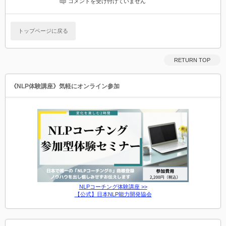
顕
コメントを受け付けていません
在
意
識
トップページに戻る
（Conscience）
は
RETURN TOP
《NLP体験講座》気軽にオンライン参加
NLPコーチング体験講座 >>
【公式】日本NLP能力開発協会