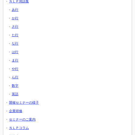
ＮＬＰ用語集
あ行
か行
さ行
た行
な行
は行
ま行
や行
ら行
数字
英語
開催セミナーの様子
企業研修
セミナーのご案内
ＮＬＰコラム