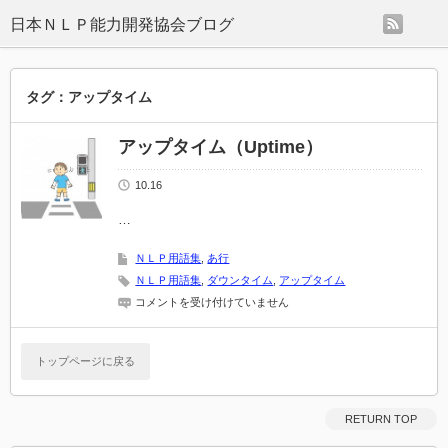
rss
日本ＮＬＰ能力開発協会ブログ
タグ：アップタイム
アップタイム（Uptime）
10.16
…
ＮＬＰ用語集
,
あ行
ＮＬＰ用語集
,
ダウンタイム
,
アップタイム
ア
コメントを受け付けていません
ッ
プ
タ
トップページに戻る
イ
ム
（Uptime）
は
RETURN TOP