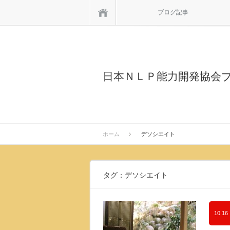
ホーム
ブログ記事
日本ＮＬＰ能力開発協会
ホーム
デソシエイト
タグ：デソシエイト
10.16