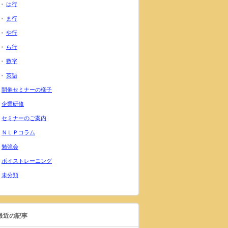
は行
ま行
や行
ら行
数字
英語
開催セミナーの様子
企業研修
セミナーのご案内
ＮＬＰコラム
勉強会
ボイストレーニング
未分類
最近の記事