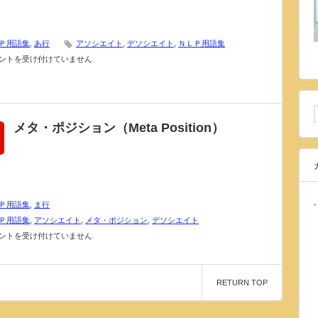
Ｐ用語集
,
あ行
アソシエイト
,
デソシエイト
,
ＮＬＰ用語集
ントを受け付けていません
sociate）
メタ・ポジション（Meta Position）
Ｐ用語集
,
ま行
Ｐ用語集
,
アソシエイト
,
メタ・ポジション
,
デソシエイト
ントを受け付けていません
RETURN TOP
ta