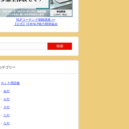
NLPコーチング体験講座 >>
【公式】日本NLP能力開発協会
カテゴリー
ＮＬＰ用語集
あ行
か行
さ行
た行
な行