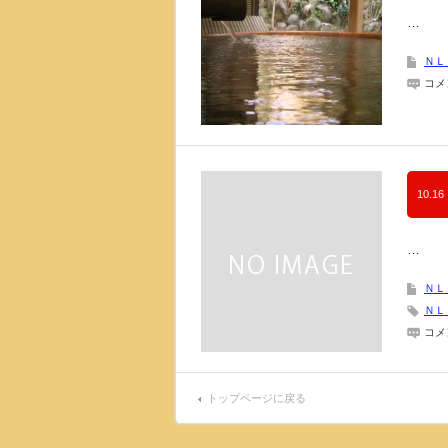
…
ＮＬ
ア
コメ
ソ
シ
エ
イ
ト
（As
は
10.16
…
ＮＬ
ＮＬ
メ
コメ
タ・
ポ
ジ
シ
トップページに戻る
ョ
ン
（Me