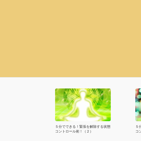
５分でできる！緊張を解除する状態
５
コントロール術！（２）
コ